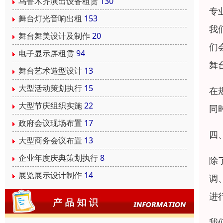
乌鲁木齐演出设备租赁
130
专
舞台灯光音响出租
153
我
舞台舞美设计及制作
20
们
电子显示屏租赁
94
舞
舞台艺术造型设计
13
大型活动策划执行
15
在
大型节庆组织实施
22
同
政府会议现场布置
17
四
大型商务会议布置
13
企业年度庆典策划执行
8
除
展览展示设计制作
14
调
进
我