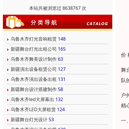
本站共被浏览过 8638767 次
乌鲁木齐灯光音响租赁
148
新疆舞台灯光出租公司
165
价
乌鲁木齐舞美设计制作
63
新疆演出设备租赁公司
127
舞
乌鲁木齐演出设备出租
131
队
新疆舞台设计搭建制作
58
户
乌鲁木齐led大屏幕出
132
精
乌鲁木齐LED大屏租赁
124
新疆舞台灯光设计
53
一