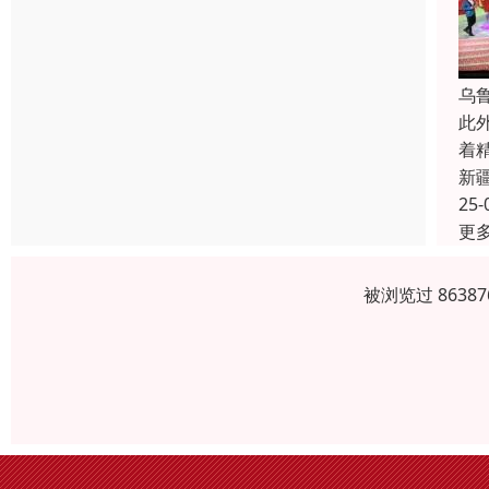
乌
此
着
新
25-
更
被浏览过 863