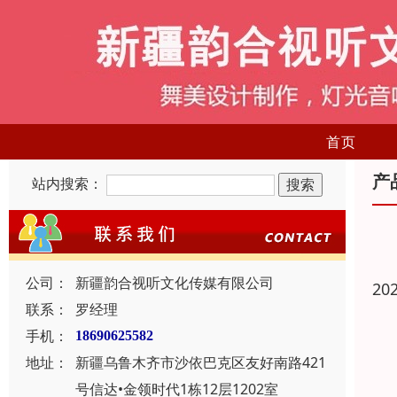
首页
产
站内搜索：
公司：
新疆韵合视听文化传媒有限公司
20
联系：
罗经理
手机：
18690625582
地址：
新疆乌鲁木齐市沙依巴克区友好南路421
号信达•金领时代1栋12层1202室