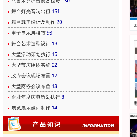
乌鲁木齐演出设备租赁
130
舞台灯光音响出租
151
舞台舞美设计及制作
20
电子显示屏租赁
93
舞台艺术造型设计
13
大型活动策划执行
15
大型节庆组织实施
22
政府会议现场布置
17
大型商务会议布置
13
企业年度庆典策划执行
8
展览展示设计制作
14