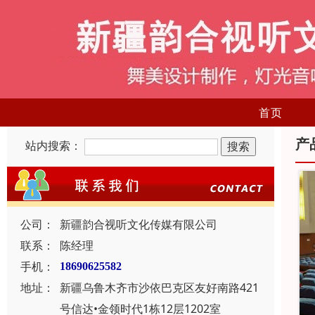
首页
产
站内搜索：
公司：
新疆韵合视听文化传媒有限公司
联系：
陈经理
手机：
18690625582
地址：
新疆乌鲁木齐市沙依巴克区友好南路421
号信达•金领时代1栋12层1202室