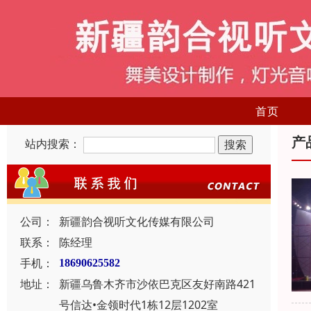
首页
产
站内搜索：
公司：
新疆韵合视听文化传媒有限公司
联系：
陈经理
手机：
18690625582
地址：
新疆乌鲁木齐市沙依巴克区友好南路421
号信达•金领时代1栋12层1202室