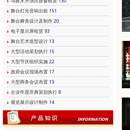
乌鲁木齐演出设备租赁
130
舞台灯光音响出租
151
舞台舞美设计及制作
20
电子显示屏租赁
93
舞台艺术造型设计
13
大型活动策划执行
15
大型节庆组织实施
22
政府会议现场布置
17
大型商务会议布置
13
企业年度庆典策划执行
8
展览展示设计制作
14