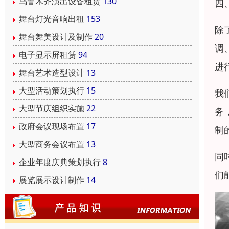
乌鲁木齐演出设备租赁
130
四
舞台灯光音响出租
153
除
舞台舞美设计及制作
20
调
电子显示屏租赁
94
进
舞台艺术造型设计
13
大型活动策划执行
15
我
大型节庆组织实施
22
务
政府会议现场布置
17
制
大型商务会议布置
13
同
企业年度庆典策划执行
8
们
展览展示设计制作
14