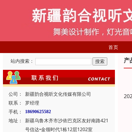
首页
产
站内搜索：
公司：
新疆韵合视听文化传媒有限公司
20
联系：
罗经理
手机：
18690625582
地址：
新疆乌鲁木齐市沙依巴克区友好南路421
号信达•金领时代1栋12层1202室