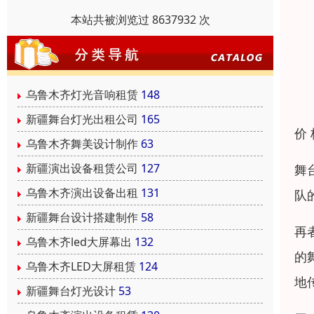
本站共被浏览过 8637932 次
乌鲁木齐灯光音响租赁
148
新疆舞台灯光出租公司
165
价
乌鲁木齐舞美设计制作
63
新疆演出设备租赁公司
127
舞
乌鲁木齐演出设备出租
131
队
新疆舞台设计搭建制作
58
再
乌鲁木齐led大屏幕出
132
的
乌鲁木齐LED大屏租赁
124
地
新疆舞台灯光设计
53