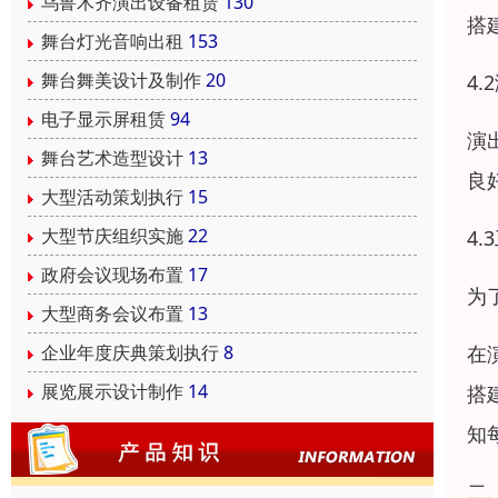
乌鲁木齐演出设备租赁
130
搭
舞台灯光音响出租
153
舞台舞美设计及制作
20
4
电子显示屏租赁
94
演
舞台艺术造型设计
13
良
大型活动策划执行
15
大型节庆组织实施
22
4
政府会议现场布置
17
为
大型商务会议布置
13
在
企业年度庆典策划执行
8
展览展示设计制作
14
搭
知
二