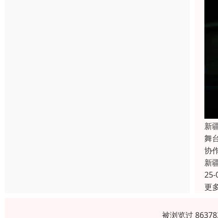
新
舞
协
新
25-
更
被浏览过 863