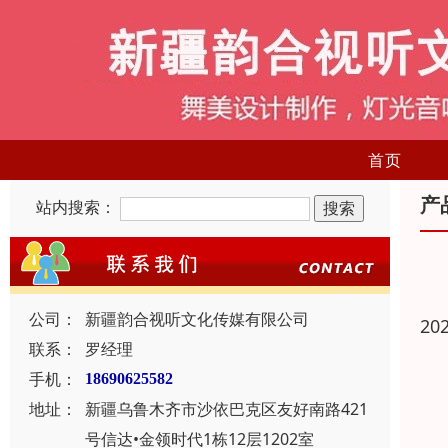
首页
产
站内搜索：
公司：
新疆韵合视听文化传媒有限公司
20
联系：
罗经理
手机：
18690625582
地址：
新疆乌鲁木齐市沙依巴克区友好南路421
号信达•金领时代1栋12层1202室