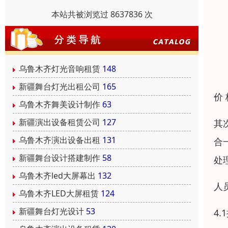
本站共被浏览过 8637836 次
乌鲁木齐灯光音响租赁
148
新疆舞台灯光出租公司
165
价
乌鲁木齐舞美设计制作
63
新疆演出设备租赁公司
127
其
乌鲁木齐演出设备出租
131
合
新疆舞台设计搭建制作
58
处
乌鲁木齐led大屏幕出
132
人
乌鲁木齐LED大屏租赁
124
新疆舞台灯光设计
53
4