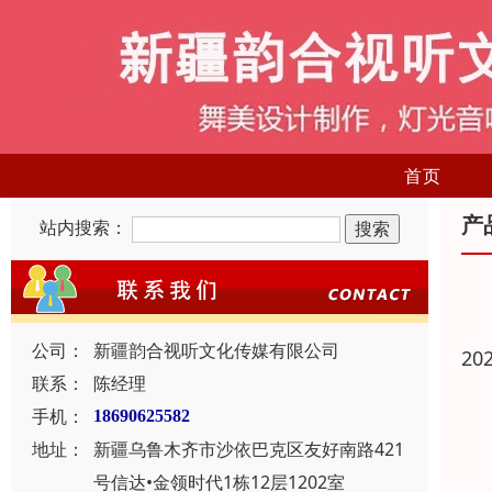
首页
产
站内搜索：
公司：
新疆韵合视听文化传媒有限公司
20
联系：
陈经理
手机：
18690625582
地址：
新疆乌鲁木齐市沙依巴克区友好南路421
号信达•金领时代1栋12层1202室