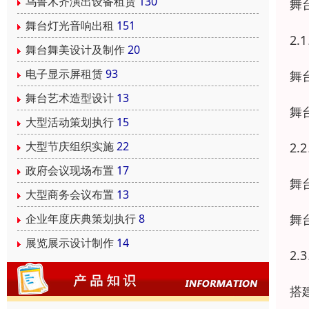
乌鲁木齐演出设备租赁
130
舞
舞台灯光音响出租
151
2
舞台舞美设计及制作
20
电子显示屏租赁
93
舞
舞台艺术造型设计
13
舞
大型活动策划执行
15
大型节庆组织实施
22
2
政府会议现场布置
17
舞
大型商务会议布置
13
舞
企业年度庆典策划执行
8
展览展示设计制作
14
2
搭