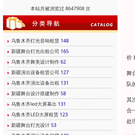
本站共被浏览过 8647908 次
乌鲁木齐灯光音响租赁
148
新疆舞台灯光出租公司
165
价
乌鲁木齐舞美设计制作
62
新疆演出设备租赁公司
127
舞
乌鲁木齐演出设备出租
131
队
新疆舞台设计搭建制作
58
其
乌鲁木齐led大屏幕出
131
合
乌鲁木齐LED大屏租赁
123
处
新疆舞台灯光设计
53