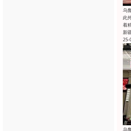
乌
此
着
新
25-
乌