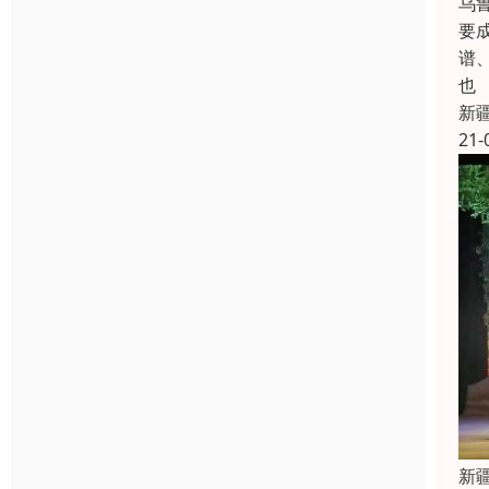
乌
要
谱
也
新
21-
新