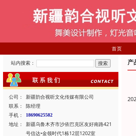
首页
产
站内搜索：
公司：
新疆韵合视听文化传媒有限公司
20
联系：
陈经理
手机：
18690625582
地址：
新疆乌鲁木齐市沙依巴克区友好南路421
号信达•金领时代1栋12层1202室