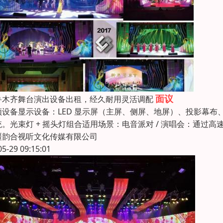
面议
鲁木齐舞台演出设备出租，经久耐用灵活调配
频设备显示设备：LED 显示屏（主屏、侧屏、地屏）、投影幕
统。光束灯 + 摇头灯组合适用场景：电音派对 / 演唱会：通过
疆韵合视听文化传媒有限公司
05-29 09:15:01