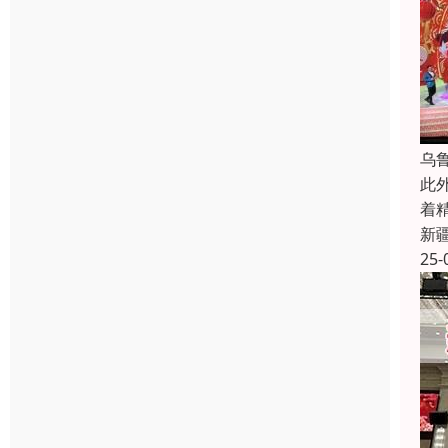
乌
此
着
新
25-