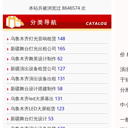
本站共被浏览过 8646574 次
乌鲁木齐灯光音响租赁
148
新疆舞台灯光出租公司
165
价
乌鲁木齐舞美设计制作
62
新疆演出设备租赁公司
127
演
乌鲁木齐演出设备出租
131
于
新疆舞台设计搭建制作
58
分
乌鲁木齐led大屏幕出
131
中
乌鲁木齐LED大屏租赁
123
新疆舞台灯光设计
53
一