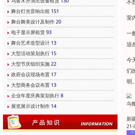
乌鲁木齐演出设备租赁
130
不
舞台灯光音响出租
151
室
舞台舞美设计及制作
20
电子显示屏租赁
93
一
舞台艺术造型设计
13
迫
大型活动策划执行
15
今
大型节庆组织实施
22
们
政府会议现场布置
17
明
大型商务会议布置
13
企业年度庆典策划执行
8
乌
展览展示设计制作
14
新
21-